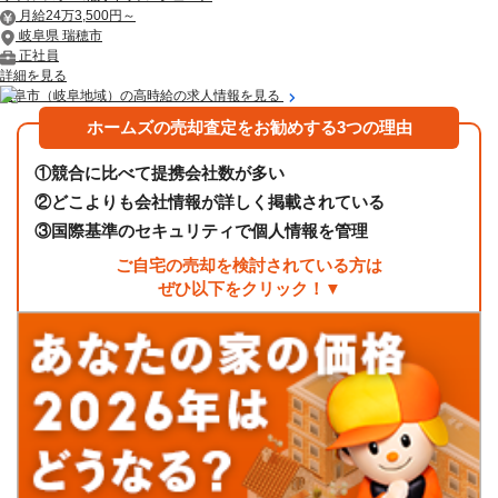
月給24万3,500円～
岐阜県 瑞穂市
正社員
詳細を見る
岐阜市（岐阜地域）の高時給の求人情報を見る
ホームズの売却査定をお勧めする3つの理由
①
競合に比べて提携会社数が多い
②
どこよりも会社情報が詳しく掲載されている
③
国際基準のセキュリティで個人情報を管理
ご自宅の売却を検討されている方は
ぜひ以下をクリック！▼