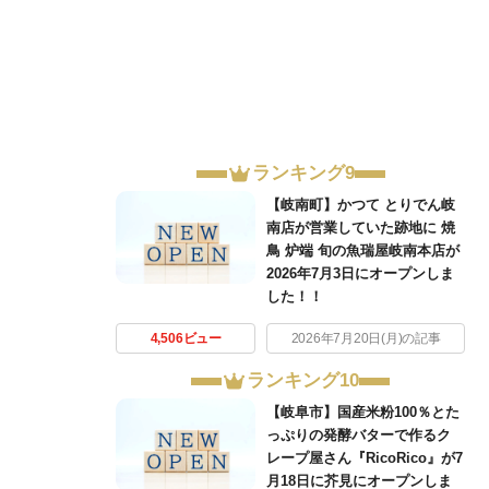
ランキング9
【岐南町】かつて とりでん岐
南店が営業していた跡地に 焼
鳥 炉端 旬の魚瑞屋岐南本店が
2026年7月3日にオープンしま
した！！
4,506ビュー
2026年7月20日(月)の記事
ランキング10
【岐阜市】国産米粉100％とた
っぷりの発酵バターで作るク
レープ屋さん『RicoRico』が7
月18日に芥見にオープンしま