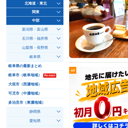
北海道・東北
関東
中部
新潟県・富山県
石川県・福井県
山梨県・長野県
岐阜県
岐阜県の最新まとめ
ad
岐阜市（岐阜地域）
Re-start
大垣市（西濃地域）
可児市（中濃地域）
多治見市（東濃地域）
静岡県
愛知県