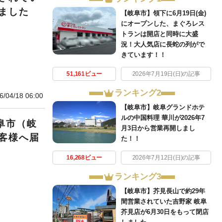
ました
【岐阜市】領下に6月19日(金)
にオープンした、まぐろレス
トランは開店と同時に大盛
況！大人気店に長蛇の列がで
きています！！
51,161ビュー
2026年7月19日(日)の記事
ランキング2
6/04/18 06:00
【岐阜市】岐阜グランドホテ
ルの中国料理 華川が2026年7
阜市（岐
月3日から営業再開しまし
客様へ届
た！！
16,268ビュー
2026年7月12日(日)の記事
ランキング3
【岐阜市】芥見長山で約29年
間営業されていた吉野家 岐阜
芥見店が6月30日をもって閉店