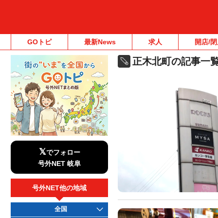
GOトピ
最新News
求人
開店/閉
正木北町の記事一
𝕏
でフォロー
号外NET 岐阜
号外NET他の地域
全国