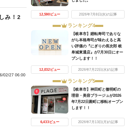
しました。
12,590ビュー
2026年7月8日(水)の記事
しみ！2
す
ランキング4
【岐阜市】廻転寿司でありな
がら本格寿司が味わえると高
い評価の『にぎりの長次郎 岐
阜城東通店』が7月30日にオー
プンします！！
12,032ビュー
2026年7月22日(水)の記事
6/02/27 06:00
ランキング5
【岐阜市】神田町と徹明町の
理容・美容プラージュが2026
年7月22日殿町に移転オープン
します！！
6,433ビュー
2026年7月13日(月)の記事