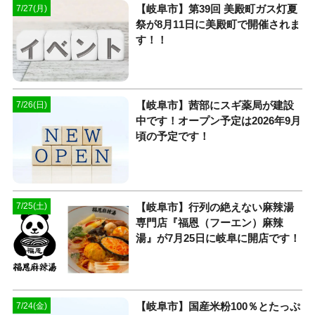
【岐阜市】第39回 美殿町ガス灯夏
7/27(月)
祭が8月11日に美殿町で開催されま
す！！
【岐阜市】茜部にスギ薬局が建設
7/26(日)
中です！オープン予定は2026年9月
頃の予定です！
【岐阜市】行列の絶えない麻辣湯
7/25(土)
専門店『福恩（フーエン）麻辣
湯』が7月25日に岐阜に開店です！
【岐阜市】国産米粉100％とたっぷ
7/24(金)