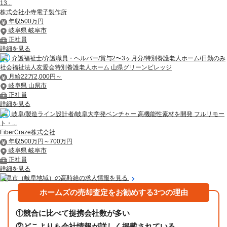
13...
株式会社小寺電子製作所
年収500万円
岐阜県 岐阜市
正社員
詳細を見る
介護福祉士/介護職員・ヘルパー/賞与2〜3ヶ月分/特別養護老人ホーム/日勤のみ
社会福祉法人友愛会特別養護老人ホーム 山県グリーンビレッジ
月給22万2,000円～
岐阜県 山県市
正社員
詳細を見る
岐阜/製造ライン設計者/岐阜大学発ベンチャー 高機能性素材を開発 フルリモー
ト・...
FiberCraze株式会社
年収500万円～700万円
岐阜県 岐阜市
正社員
詳細を見る
岐阜市（岐阜地域）の高時給の求人情報を見る
ホームズの売却査定をお勧めする3つの理由
①
競合に比べて提携会社数が多い
②
どこよりも会社情報が詳しく掲載されている