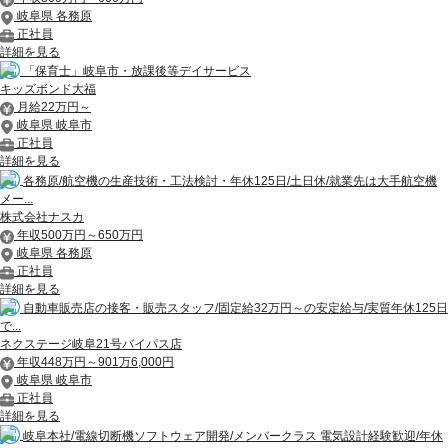
岐阜県 各務原
正社員
詳細を見る
「保育士」岐阜市・放課後等デイサービス
キッズボンド大福
月給22万円～
岐阜県 岐阜市
正社員
詳細を見る
各務原/航空機の生産技術・工法検討・年休125日/土日休/就業先は大手航空機
メー...
株式会社ナスカ
年収500万円～650万円
岐阜県 各務原
正社員
詳細を見る
自動車販売店の接客・販売スタッフ/固定給32万円～の安定給与/実質年休125日
で...
ネクステージ岐阜21号バイパス店
年収448万円～901万6,000円
岐阜県 岐阜市
正社員
詳細を見る
岐阜本社/電線切断機ソフトウェア開発/メンバークラス 電気設計経験歓迎/年休