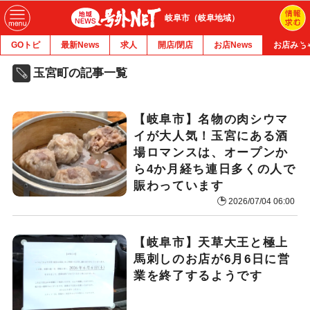
岐阜市（岐阜地域）
GOトピ
最新News
求人
開店/閉店
お店News
お店みち
玉宮町の記事一覧
【岐阜市】名物の肉シウマ
イが大人気！玉宮にある酒
場ロマンスは、オープンか
ら4か月経ち連日多くの人で
賑わっています
2026/07/04 06:00
【岐阜市】天草大王と極上
馬刺しのお店が6月6日に営
業を終了するようです