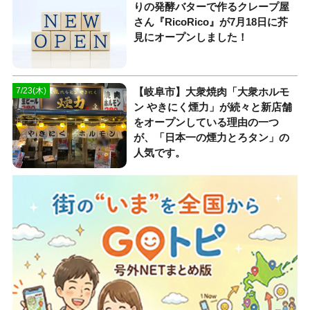
りの発酵バターで作るクレープ屋
さん『RicoRico』が7月18日に芥
見にオープンしました！
【岐阜市】大衆焼肉「大衆ホルモ
7/23(木)
ン やきにく煙力」が続々と新店舗
をオープンしている理由の一つ
が、「日本一の煙力とろタン」の
人気です。