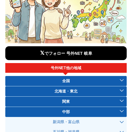
𝕏
でフォロー 号外NET 岐阜
号外NET他の地域
全国
北海道・東北
関東
中部
新潟県・富山県
石川県・福井県