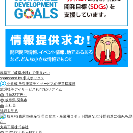
岐阜市（岐阜地域）で働きたい
sponsored by 求人ボックス
小規模 放課後等デイサービスの児童指導員
放課後等デイサービスsuntrapリディム
月給22万円～
岐阜県 羽島市
正社員
詳細を見る
岐阜/各務原市/生産管理 自動車・産業用ロボット関連など/冷間鍛造に強み/転勤
な...
丸嘉工業株式会社
年収500万円～600万円