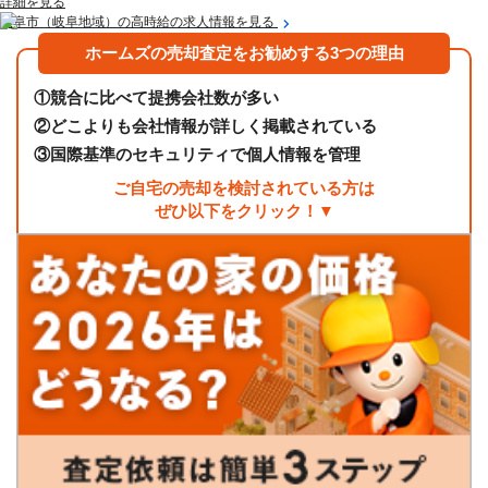
詳細を見る
岐阜市（岐阜地域）の高時給の求人情報を見る
ホームズの売却査定をお勧めする3つの理由
①
競合に比べて提携会社数が多い
②
どこよりも会社情報が詳しく掲載されている
③
国際基準のセキュリティで個人情報を管理
ご自宅の売却を検討されている方は
ぜひ以下をクリック！▼