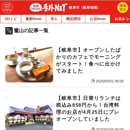
岐阜市（岐阜地域）
GOトピ
最新News
求人
開店/閉店
お店News
お店みち
鷺山の記事一覧
【岐阜市】オープンしたば
かりのカフェでモーニング
がスタート！食べに出かけ
てみました
2026/05/01 06:00
【岐阜市】日替りランチは
税込み858円から！台湾料
理のお店が4月25日にプレ
オープンしていました
2026/04/26 06:00