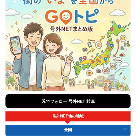
𝕏
でフォロー 号外NET 岐阜
号外NET他の地域
全国