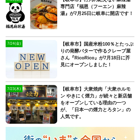
専門店『福恩（フーエン）麻辣
湯』が7月25日に岐阜に開店です！
【岐阜市】国産米粉100％とたっぷ
7/24(金)
りの発酵バターで作るクレープ屋
さん『RicoRico』が7月18日に芥
見にオープンしました！
【岐阜市】大衆焼肉「大衆ホルモ
7/23(木)
ン やきにく煙力」が続々と新店舗
をオープンしている理由の一つ
が、「日本一の煙力とろタン」の
人気です。