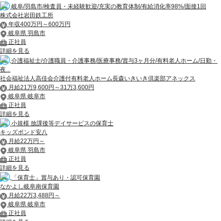
岐阜/羽島市/検査員・未経験歓迎/充実の教育体制/有給消化率98%/面接1回
株式会社岩田鉄工所
年収400万円～600万円
岐阜県 羽島市
正社員
詳細を見る
介護福祉士/介護職員・介護事務/医療事務/賞与3ヶ月分/有料老人ホーム/日勤・
夜...
社会福祉法人高佳会介護付有料老人ホーム長森いきいき倶楽部アネックス
月給21万9,600円～31万3,600円
岐阜県 岐阜市
正社員
詳細を見る
小規模 放課後等デイサービスの保育士
キッズボンド安八
月給22万円～
岐阜県 羽島市
正社員
詳細を見る
「保育士」賞与あり・認可保育園
なかよし岐阜南保育園
月給22万3,488円～
岐阜県 岐阜市
正社員