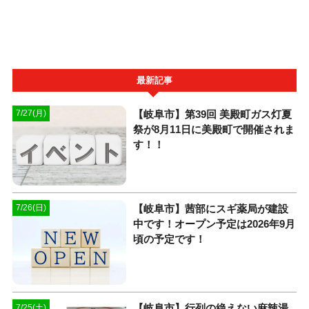
最新記事
【岐阜市】第39回 美殿町ガス灯夏
7/27(月)
祭が8月11日に美殿町で開催されま
す！！
【岐阜市】茜部にスギ薬局が建設
7/26(日)
中です！オープン予定は2026年9月
頃の予定です！
【岐阜市】行列の絶えない麻辣湯
7/25(土)