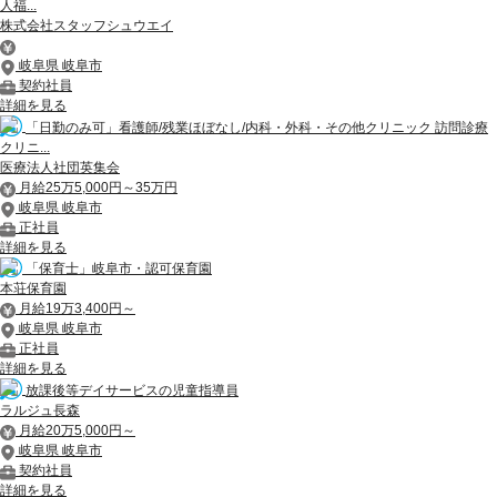
人福...
株式会社スタッフシュウエイ
岐阜県 岐阜市
契約社員
詳細を見る
「日勤のみ可」看護師/残業ほぼなし/内科・外科・その他クリニック 訪問診療
クリニ...
医療法人社団英集会
月給25万5,000円～35万円
岐阜県 岐阜市
正社員
詳細を見る
「保育士」岐阜市・認可保育園
本荘保育園
月給19万3,400円～
岐阜県 岐阜市
正社員
詳細を見る
放課後等デイサービスの児童指導員
ラルジュ長森
月給20万5,000円～
岐阜県 岐阜市
契約社員
詳細を見る