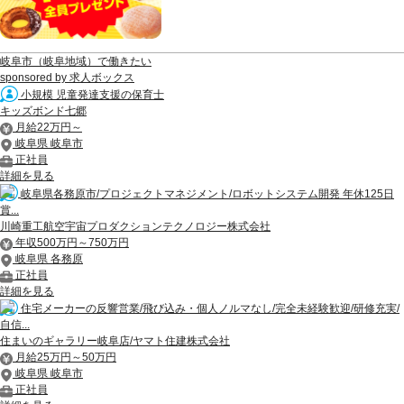
岐阜市（岐阜地域）で働きたい
sponsored by 求人ボックス
小規模 児童発達支援の保育士
キッズボンド七郷
月給22万円～
岐阜県 岐阜市
正社員
詳細を見る
岐阜県各務原市/プロジェクトマネジメント/ロボットシステム開発 年休125日
賞...
川崎重工航空宇宙プロダクションテクノロジー株式会社
年収500万円～750万円
岐阜県 各務原
正社員
詳細を見る
住宅メーカーの反響営業/飛び込み・個人ノルマなし/完全未経験歓迎/研修充実/
自信...
住まいのギャラリー岐阜店/ヤマト住建株式会社
月給25万円～50万円
岐阜県 岐阜市
正社員