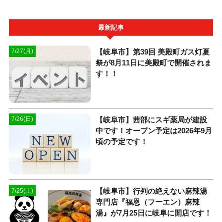
最新記事
【岐阜市】第39回 美殿町ガス灯夏
7/27(月)
祭が8月11日に美殿町で開催されま
す！！
【岐阜市】茜部にスギ薬局が建設
7/26(日)
中です！オープン予定は2026年9月
頃の予定です！
【岐阜市】行列の絶えない麻辣湯
7/25(土)
専門店『福恩（フーエン）麻辣
湯』が7月25日に岐阜に開店です！