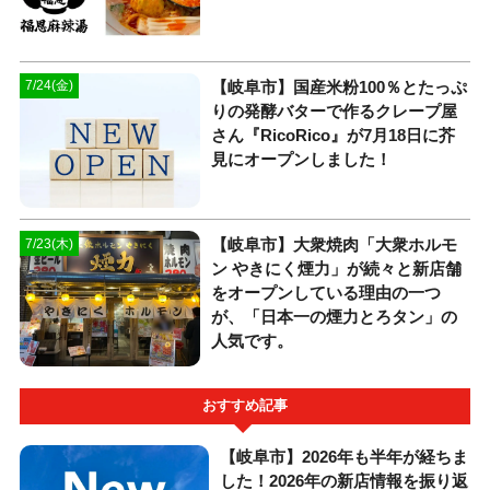
【岐阜市】国産米粉100％とたっぷ
7/24(金)
りの発酵バターで作るクレープ屋
さん『RicoRico』が7月18日に芥
見にオープンしました！
【岐阜市】大衆焼肉「大衆ホルモ
7/23(木)
ン やきにく煙力」が続々と新店舗
をオープンしている理由の一つ
が、「日本一の煙力とろタン」の
人気です。
おすすめ記事
【岐阜市】2026年も半年が経ちま
した！2026年の新店情報を振り返