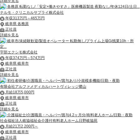
詳細を見る
各務原 転勤なし/「安定×働きやすさ」医療機器製造 夜勤なし/年休124日/土日...
テルモ・クリニカルサプライ株式会社
年収313万円～465万円
岐阜県 各務原
正社員
詳細を見る
岐阜市/未経験歓迎/製造オペレーター 転勤無し/プライム上場G/残業10h・所
定...
宇部エクシモ株式会社
年収374万円～574万円
岐阜県 岐阜市
正社員
詳細を見る
初任者研修/介護職員・ヘルパー/賞与あり/小規模多機能/日勤・夜勤
有限会社アルファメディカルハートヴィレッジ鷺山
月給18万5,000円
岐阜県 岐阜市
正社員
詳細を見る
介護福祉士/介護職員・ヘルパー/賞与4.2ヶ月分/有料老人ホーム/日勤・夜勤
社会福祉法人岐協福祉会介護付有料老人ホーム日野岐協苑
月給21万2,200円～
岐阜県 岐阜市
正社員