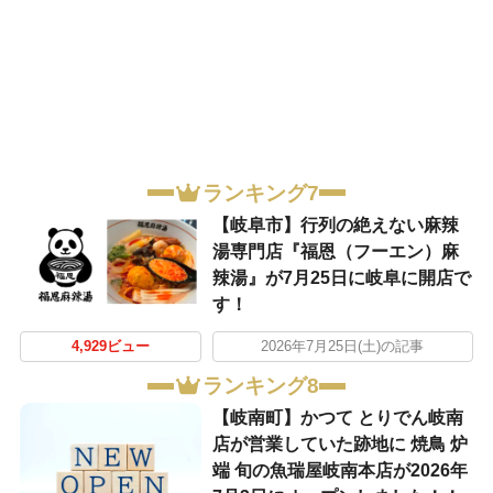
ランキング7
【岐阜市】行列の絶えない麻辣
湯専門店『福恩（フーエン）麻
辣湯』が7月25日に岐阜に開店で
す！
4,929ビュー
2026年7月25日(土)の記事
ランキング8
【岐南町】かつて とりでん岐南
店が営業していた跡地に 焼鳥 炉
端 旬の魚瑞屋岐南本店が2026年