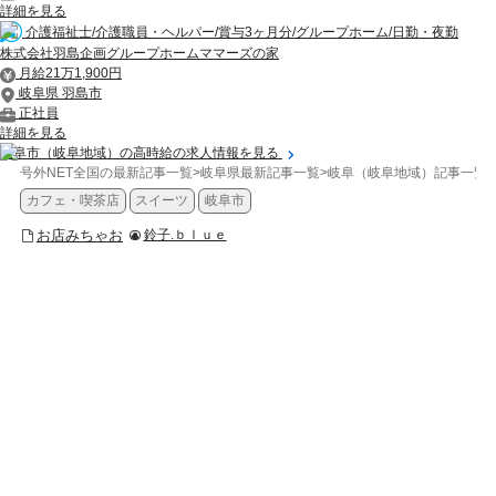
詳細を見る
介護福祉士/介護職員・ヘルパー/賞与3ヶ月分/グループホーム/日勤・夜勤
株式会社羽島企画グループホームママーズの家
月給21万1,900円
岐阜県 羽島市
正社員
詳細を見る
岐阜市（岐阜地域）の高時給の求人情報を見る
号外NET全国の最新記事一覧
>
岐阜県最新記事一覧
>
岐阜（岐阜地域）記事一覧
>
カフェ・喫茶店
スイーツ
岐阜市
お店みちゃお
鈴子.ｂｌｕｅ