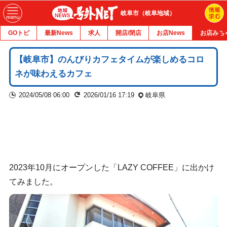
岐阜市（岐阜地域）
GOトピ
最新News
求人
開店/閉店
お店News
お店みち
【岐阜市】のんびりカフェタイムが楽しめるコロ
ネが味わえるカフェ
2024/05/08 06:00
2026/01/16 17:19
岐阜県
2023年10月にオープンした「LAZY COFFEE」に出かけ
てみました。