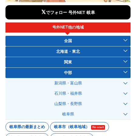
𝕏
でフォロー 号外NET 岐阜
号外NET他の地域
全国
北海道・東北
関東
中部
新潟県・富山県
石川県・福井県
山梨県・長野県
岐阜県
岐阜県の最新まとめ
岐阜市（岐阜地域）
Re-start