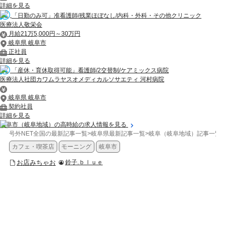
詳細を見る
「日勤のみ可」准看護師/残業ほぼなし/内科・外科・その他クリニック
医療法人敬栄会
月給21万5,000円～30万円
岐阜県 岐阜市
正社員
詳細を見る
「産休・育休取得可能」看護師/2交替制/ケアミックス病院
医療法人社団カワムラヤスオメディカルソサエティ 河村病院
岐阜県 岐阜市
契約社員
詳細を見る
岐阜市（岐阜地域）の高時給の求人情報を見る
号外NET全国の最新記事一覧
>
岐阜県最新記事一覧
>
岐阜（岐阜地域）記事一覧
>
カフェ・喫茶店
モーニング
岐阜市
お店みちゃお
鈴子.ｂｌｕｅ