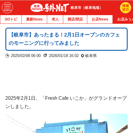
岐阜市（岐阜地域）
GOトピ
最新News
求人
開店/閉店
お店News
お店みち
【岐阜市】あったまる！2月1日オープンのカフェ
のモーニングに行ってみました
2025/02/08 06:00
2026/01/18 16:02
岐阜県
2025年2月1日、「Fresh Cafe いこか」がグランドオープ
ンしました。