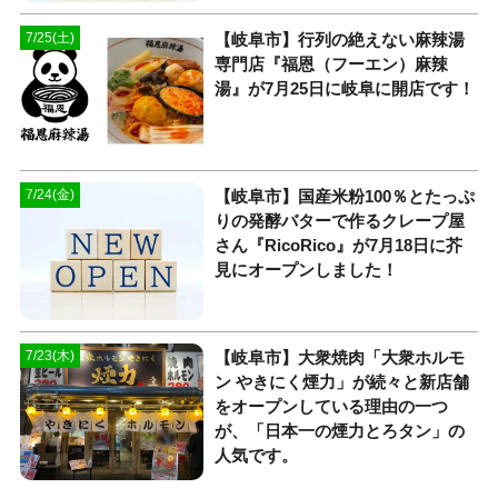
【岐阜市】行列の絶えない麻辣湯
7/25(土)
専門店『福恩（フーエン）麻辣
湯』が7月25日に岐阜に開店です！
【岐阜市】国産米粉100％とたっぷ
7/24(金)
りの発酵バターで作るクレープ屋
さん『RicoRico』が7月18日に芥
見にオープンしました！
【岐阜市】大衆焼肉「大衆ホルモ
7/23(木)
ン やきにく煙力」が続々と新店舗
をオープンしている理由の一つ
が、「日本一の煙力とろタン」の
人気です。