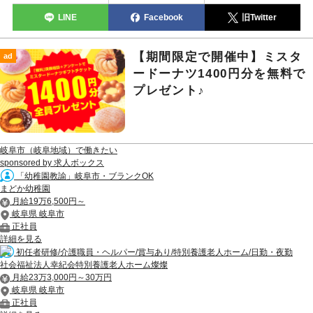
LINE
Facebook
旧Twitter
【期間限定で開催中】ミスタ
ad
ードーナツ1400円分を無料で
プレゼント♪
岐阜市（岐阜地域）で働きたい
sponsored by 求人ボックス
「幼稚園教諭」岐阜市・ブランクOK
まどか幼稚園
月給19万6,500円～
岐阜県 岐阜市
正社員
詳細を見る
初任者研修/介護職員・ヘルパー/賞与あり/特別養護老人ホーム/日勤・夜勤
社会福祉法人幸紀会特別養護老人ホーム燦燦
月給23万3,000円～30万円
岐阜県 岐阜市
正社員