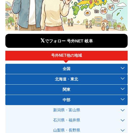
𝕏
でフォロー 号外NET 岐阜
号外NET他の地域
全国
北海道・東北
関東
中部
新潟県・富山県
石川県・福井県
山梨県・長野県