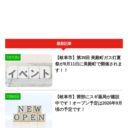
最新記事
【岐阜市】第39回 美殿町ガス灯夏
7/27(月)
祭が8月11日に美殿町で開催されま
す！！
【岐阜市】茜部にスギ薬局が建設
7/26(日)
中です！オープン予定は2026年9月
頃の予定です！