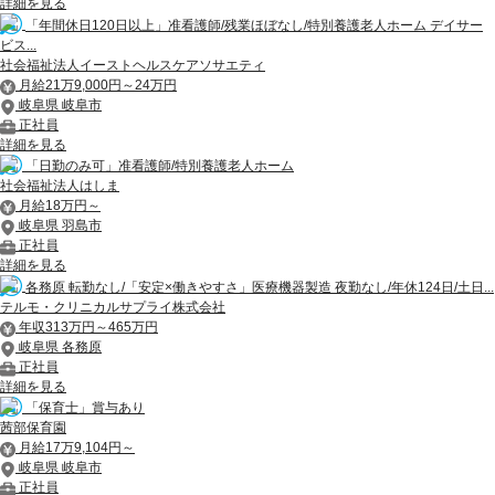
詳細を見る
「年間休日120日以上」准看護師/残業ほぼなし/特別養護老人ホーム デイサー
ビス...
社会福祉法人イーストヘルスケアソサエティ
月給21万9,000円～24万円
岐阜県 岐阜市
正社員
詳細を見る
「日勤のみ可」准看護師/特別養護老人ホーム
社会福祉法人はしま
月給18万円～
岐阜県 羽島市
正社員
詳細を見る
各務原 転勤なし/「安定×働きやすさ」医療機器製造 夜勤なし/年休124日/土日...
テルモ・クリニカルサプライ株式会社
年収313万円～465万円
岐阜県 各務原
正社員
詳細を見る
「保育士」賞与あり
茜部保育園
月給17万9,104円～
岐阜県 岐阜市
正社員