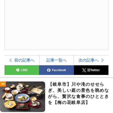
前の記事へ
記事一覧へ
次の記事へ
LINE
Facebook
旧Twitter
【岐阜市】川や滝のせせら
ad
ぎ、美しい庭の景色を眺めな
がら、贅沢な食事のひととき
を【梅の花岐阜店】