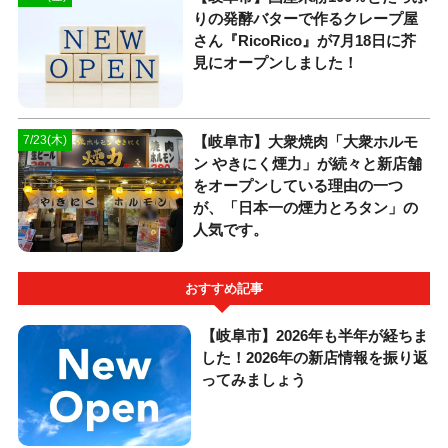
りの発酵バターで作るクレープ屋
さん『RicoRico』が7月18日に芥
見にオープンしました！
【岐阜市】大衆焼肉「大衆ホルモ
7/23(木)
ン やきにく煙力」が続々と新店舗
をオープンしている理由の一つ
が、「日本一の煙力とろタン」の
人気です。
おすすめ記事
【岐阜市】2026年も半年が経ちま
した！2026年の新店情報を振り返
ってみましょう