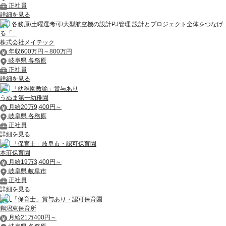
正社員
詳細を見る
各務原/土曜選考可/大型航空機の設計PJ管理 設計とプロジェクト全体をつなげ
る「...
株式会社メイテック
年収600万円～800万円
岐阜県 各務原
正社員
詳細を見る
「幼稚園教諭」賞与あり
うぬま第一幼稚園
月給20万9,400円～
岐阜県 各務原
正社員
詳細を見る
「保育士」岐阜市・認可保育園
本荘保育園
月給19万3,400円～
岐阜県 岐阜市
正社員
詳細を見る
「保育士」賞与あり・認可保育園
鵜沼東保育所
月給21万400円～