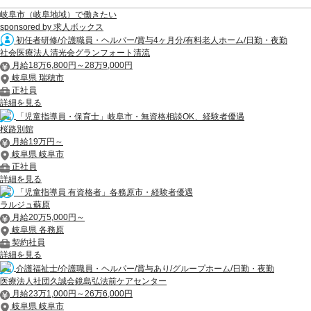
岐阜市（岐阜地域）で働きたい
sponsored by 求人ボックス
初任者研修/介護職員・ヘルパー/賞与4ヶ月分/有料老人ホーム/日勤・夜勤
社会医療法人清光会グランフォート清流
月給18万6,800円～28万9,000円
岐阜県 瑞穂市
正社員
詳細を見る
「児童指導員・保育士」岐阜市・無資格相談OK、経験者優遇
桜路別館
月給19万円～
岐阜県 岐阜市
正社員
詳細を見る
「児童指導員 有資格者」各務原市・経験者優遇
ラルジュ蘇原
月給20万5,000円～
岐阜県 各務原
契約社員
詳細を見る
介護福祉士/介護職員・ヘルパー/賞与あり/グループホーム/日勤・夜勤
医療法人社団久誠会鏡島弘法前ケアセンター
月給23万1,000円～26万6,000円
岐阜県 岐阜市