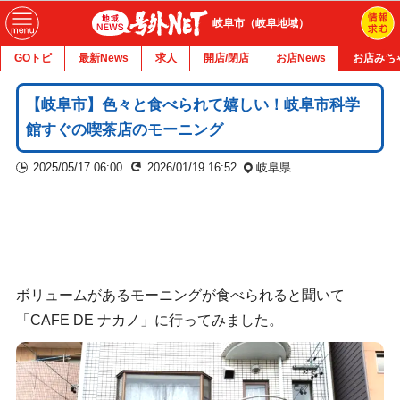
岐阜市（岐阜地域）
GOトピ
最新News
求人
開店/閉店
お店News
お店みち
【岐阜市】色々と食べられて嬉しい！岐阜市科学
館すぐの喫茶店のモーニング
2025/05/17 06:00
2026/01/19 16:52
岐阜県
ボリュームがあるモーニングが食べられると聞いて
「CAFE DE ナカノ」に行ってみました。