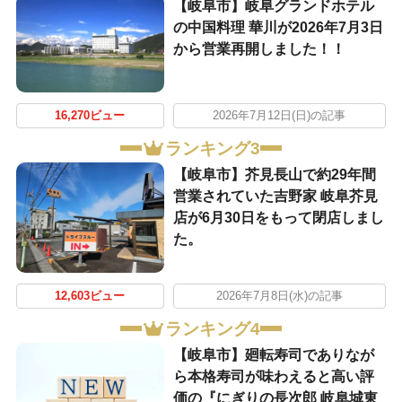
【岐阜市】岐阜グランドホテル
の中国料理 華川が2026年7月3日
から営業再開しました！！
16,270ビュー
2026年7月12日(日)の記事
ランキング3
【岐阜市】芥見長山で約29年間
営業されていた吉野家 岐阜芥見
店が6月30日をもって閉店しまし
た。
12,603ビュー
2026年7月8日(水)の記事
ランキング4
【岐阜市】廻転寿司でありなが
ら本格寿司が味わえると高い評
価の『にぎりの長次郎 岐阜城東