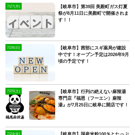
【岐阜市】第39回 美殿町ガス灯夏
7/27(月)
祭が8月11日に美殿町で開催されま
す！！
【岐阜市】茜部にスギ薬局が建設
7/26(日)
中です！オープン予定は2026年9月
頃の予定です！
【岐阜市】行列の絶えない麻辣湯
7/25(土)
専門店『福恩（フーエン）麻辣
湯』が7月25日に岐阜に開店です！
【岐阜市】国産米粉100％とたっぷ
7/24(金)