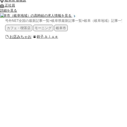
岐阜県 各務原
正社員
詳細を見る
岐阜市（岐阜地域）の高時給の求人情報を見る
号外NET全国の最新記事一覧
>
岐阜県最新記事一覧
>
岐阜（岐阜地域）記事一覧
>
カフェ・喫茶店
モーニング
岐阜市
お店みちゃお
鈴子.ｂｌｕｅ