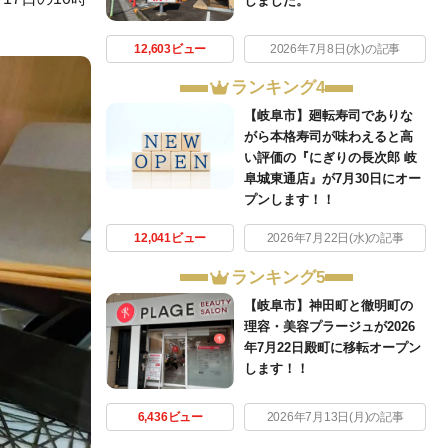
しました。
12,603ビュー
2026年7月8日(水)の記事
ランキング4
【岐阜市】廻転寿司でありな
がら本格寿司が味わえると高
い評価の『にぎりの長次郎 岐
阜城東通店』が7月30日にオー
プンします！！
12,041ビュー
2026年7月22日(水)の記事
ランキング5
【岐阜市】神田町と徹明町の
理容・美容プラージュが2026
年7月22日殿町に移転オープン
します！！
6,436ビュー
2026年7月13日(月)の記事