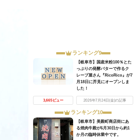
ランキング9
【岐阜市】国産米粉100％とた
っぷりの発酵バターで作るク
レープ屋さん『RicoRico』が7
月18日に芥見にオープンしま
した！
3,665ビュー
2026年7月24日(金)の記事
ランキング10
【岐阜市】美殿町商店街にあ
る焼肉牛殿が6月30日から約1
か月の臨時休業中です。