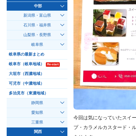
中部
新潟県・富山県
石川県・福井県
山梨県・長野県
岐阜県
岐阜県の最新まとめ
岐阜市（岐阜地域）
Re-start
大垣市（西濃地域）
可児市（中濃地域）
多治見市（東濃地域）
静岡県
愛知県
今回は気になっていたスイ
三重県
プ・カラメルカスタード・
関西