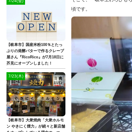
7/24(金)
頃です。
【岐阜市】国産米粉100％とたっ
ぷりの発酵バターで作るクレープ
屋さん『RicoRico』が7月18日に
芥見にオープンしました！
7/23(木)
【岐阜市】大衆焼肉「大衆ホルモ
ン やきにく煙力」が続々と新店舗