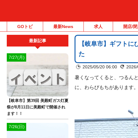
GOトピ
最新News
求人
開店/閉
最新記事
【岐阜市】ギフトに
た
7/27(月)
2025/05/20 06:00
2026/
暑くなってくると、つるん
に、わらびもちがあります
【岐阜市】第39回 美殿町ガス灯夏
祭が8月11日に美殿町で開催され
ます！！
7/26(日)