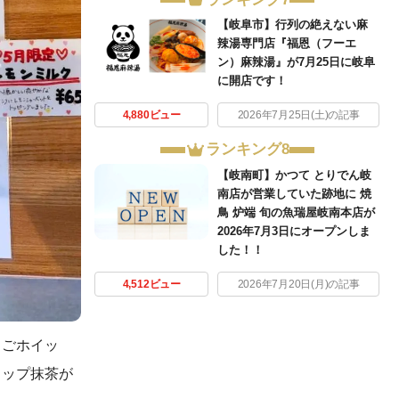
【岐阜市】行列の絶えない麻
辣湯専門店『福恩（フーエ
ン）麻辣湯』が7月25日に岐阜
に開店です！
4,880ビュー
2026年7月25日(土)の記事
ランキング8
【岐南町】かつて とりでん岐
南店が営業していた跡地に 焼
鳥 炉端 旬の魚瑞屋岐南本店が
2026年7月3日にオープンしま
した！！
4,512ビュー
2026年7月20日(月)の記事
ちごホイッ
イップ抹茶が