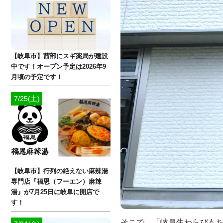
【岐阜市】茜部にスギ薬局が建設
中です！オープン予定は2026年9
月頃の予定です！
7/25(土)
【岐阜市】行列の絶えない麻辣湯
専門店『福恩（フーエン）麻辣
湯』が7月25日に岐阜に開店で
す！
そこで、「岐阜生わらびもち 