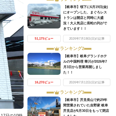
【岐阜市】領下に6月19日(金)
にオープンした、まぐろレス
トランは開店と同時に大盛
況！大人気店に長蛇の列がで
きています！！
51,175ビュー
2026年7月19日(日)の記事
ランキング2
【岐阜市】岐阜グランドホテ
ルの中国料理 華川が2026年7
月3日から営業再開しまし
た！！
16,270ビュー
2026年7月12日(日)の記事
ランキング3
【岐阜市】芥見長山で約29年
間営業されていた吉野家 岐阜
芥見店が6月30日をもって閉店
7日の10時