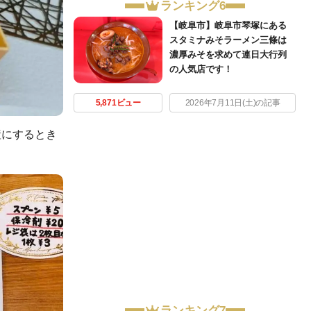
ランキング6
【岐阜市】岐阜市琴塚にある
スタミナみそラーメン三條は
濃厚みそを求めて連日大行列
の人気店です！
5,871ビュー
2026年7月11日(土)の記事
産にするとき
ランキング7