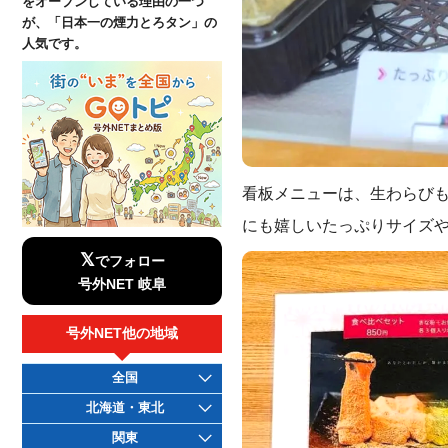
をオープンしている理由の一つ
が、「日本一の煙力とろタン」の
人気です。
看板メニューは、生わらび
にも嬉しいたっぷりサイズ
𝕏
でフォロー
号外NET 岐阜
号外NET他の地域
全国
北海道・東北
関東