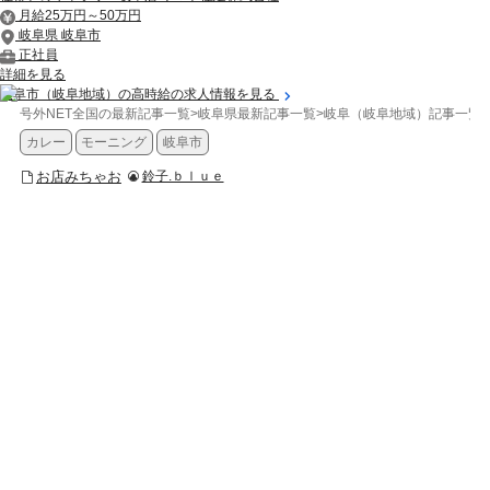
月給25万円～50万円
岐阜県 岐阜市
正社員
詳細を見る
岐阜市（岐阜地域）の高時給の求人情報を見る
号外NET全国の最新記事一覧
>
岐阜県最新記事一覧
>
岐阜（岐阜地域）記事一覧
>
カレー
モーニング
岐阜市
お店みちゃお
鈴子.ｂｌｕｅ