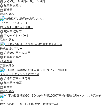
月給23万5,000円～30万5,000円
岐阜県 岐阜市
正社員
詳細を見る
無資格可の調理師/調理スタッフ
デイサービスゆうらく
時給1,080円～1,100円
岐阜県 岐阜市
アルバイト・パート
詳細を見る
「日勤のみ可」看護師/住宅型有料老人ホーム
株式会社ケアリー
月給26万円～41万円
岐阜県 岐阜市
正社員
詳細を見る
「経理」未経験者歓迎年休121日マイカー通勤OK
天龍ホールディングス株式会社
月給21万円～28万円
岐阜県 各務原
正社員
詳細を見る
住宅の提案営業/20～30代から年収1000万円超が続出/経験・スキルを活かせ
る...
住まいのギャラリー岐阜店/ヤマト住建株式会社