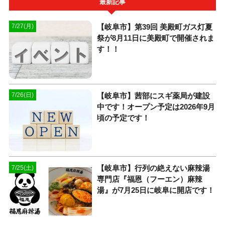
最新記事
【岐阜市】第39回 美殿町ガス灯夏
7/27(月)
祭が8月11日に美殿町で開催されま
す！！
【岐阜市】茜部にスギ薬局が建設
7/26(日)
中です！オープン予定は2026年9月
頃の予定です！
【岐阜市】行列の絶えない麻辣湯
7/25(土)
専門店『福恩（フーエン）麻辣
湯』が7月25日に岐阜に開店です！