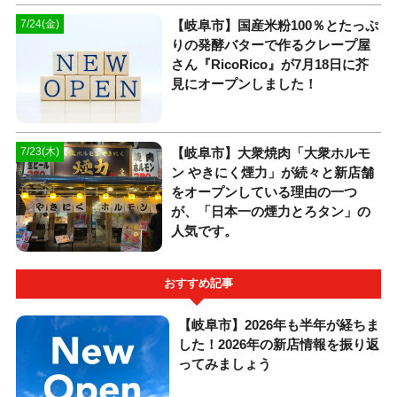
【岐阜市】国産米粉100％とたっぷ
7/24(金)
りの発酵バターで作るクレープ屋
さん『RicoRico』が7月18日に芥
見にオープンしました！
【岐阜市】大衆焼肉「大衆ホルモ
7/23(木)
ン やきにく煙力」が続々と新店舗
をオープンしている理由の一つ
が、「日本一の煙力とろタン」の
人気です。
おすすめ記事
【岐阜市】2026年も半年が経ちま
した！2026年の新店情報を振り返
ってみましょう