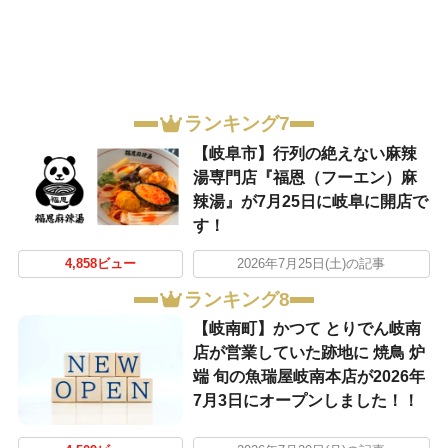
ランキング7
【岐阜市】行列の絶えない麻辣
湯専門店『福恩（フーエン）麻
辣湯』が7月25日に岐阜に開店で
す！
4,858ビュー
2026年7月25日(土)の記事
ランキング8
【岐南町】かつて とりでん岐南
店が営業していた跡地に 焼鳥 炉
端 旬の魚瑞屋岐南本店が2026年
7月3日にオープンしました！！