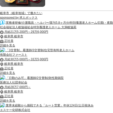
岐阜市（岐阜地域）で働きたい
sponsored by 求人ボックス
実務者研修/介護職員・ヘルパー/賞与5.8ヶ月分/特別養護老人ホーム/日勤・夜勤
社会福祉法人岐協福祉会特別養護老人ホーム 大洞岐協苑
月給21万5,200円～29万6,000円
岐阜県 岐阜市
正社員
詳細を見る
「3交替制」看護師/3交替制/住宅型有料老人ホーム
有限会社ファースト
月給30万5,000円～33万5,000円
岐阜県 岐阜市
正社員
詳細を見る
「日勤のみ可」看護師/2交替制/急性期病院
医療法人社団幸紀会
月給28万7,000円～
岐阜県 岐阜市
正社員
詳細を見る
業界未経験から挑戦できる「ルート営業」年休124日/土日祝休み
エスケー化研株式会社