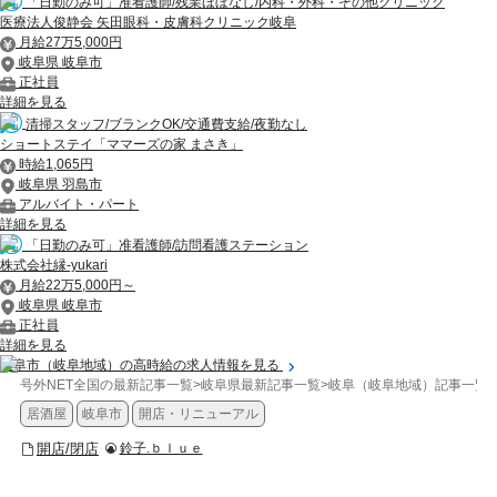
「日勤のみ可」准看護師/残業ほぼなし/内科・外科・その他クリニック
医療法人俊静会 矢田眼科・皮膚科クリニック岐阜
月給27万5,000円
岐阜県 岐阜市
正社員
詳細を見る
清掃スタッフ/ブランクOK/交通費支給/夜勤なし
ショートステイ「ママーズの家 まさき」
時給1,065円
岐阜県 羽島市
アルバイト・パート
詳細を見る
「日勤のみ可」准看護師/訪問看護ステーション
株式会社縁-yukari
月給22万5,000円～
岐阜県 岐阜市
正社員
詳細を見る
岐阜市（岐阜地域）の高時給の求人情報を見る
号外NET全国の最新記事一覧
>
岐阜県最新記事一覧
>
岐阜（岐阜地域）記事一覧
>
居酒屋
岐阜市
開店・リニューアル
開店/閉店
鈴子.ｂｌｕｅ