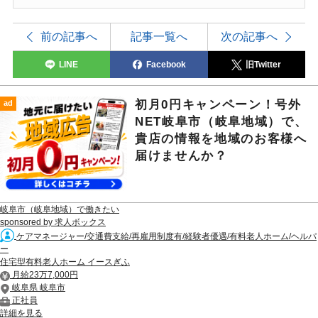
前の記事へ
記事一覧へ
次の記事へ
LINE
Facebook
旧Twitter
初月0円キャンペーン！号外
ad
NET岐阜市（岐阜地域）で、
貴店の情報を地域のお客様へ
届けませんか？
岐阜市（岐阜地域）で働きたい
sponsored by 求人ボックス
ケアマネージャー/交通費支給/再雇用制度有/経験者優遇/有料老人ホーム/ヘルパ
ー
住宅型有料老人ホーム イースぎふ
月給23万7,000円
岐阜県 岐阜市
正社員
詳細を見る