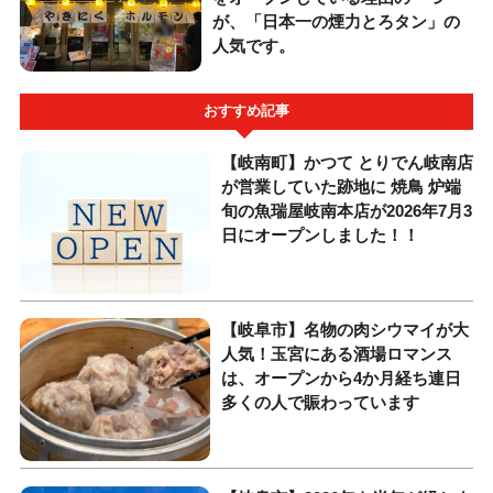
が、「日本一の煙力とろタン」の
人気です。
おすすめ記事
【岐南町】かつて とりでん岐南店
が営業していた跡地に 焼鳥 炉端
旬の魚瑞屋岐南本店が2026年7月3
日にオープンしました！！
【岐阜市】名物の肉シウマイが大
人気！玉宮にある酒場ロマンス
は、オープンから4か月経ち連日
多くの人で賑わっています