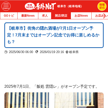
岐阜市（岐阜地域）
GOトピ
最新News
求人
開店/閉店
お店News
お店みち
【岐阜市】街角の隠れ酒場が7月1日オープン予
定！7月末まではオープン記念でお得に楽しめるか
も？
2025/06/30 06:00
2026/01/19 20:16
岐阜県
2025年7月1日、「飯処 雲隠レ」がオープン予定です。