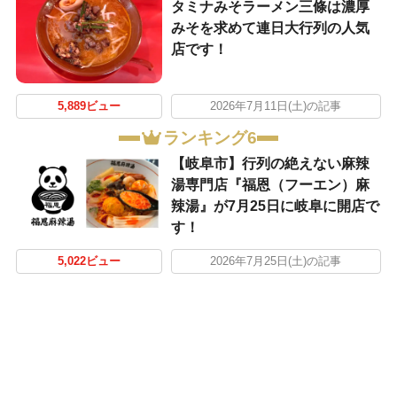
タミナみそラーメン三條は濃厚
みそを求めて連日大行列の人気
店です！
5,889ビュー
2026年7月11日(土)の記事
ランキング6
【岐阜市】行列の絶えない麻辣
湯専門店『福恩（フーエン）麻
辣湯』が7月25日に岐阜に開店で
す！
5,022ビュー
2026年7月25日(土)の記事