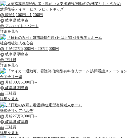
児童指導員/障がい者・障がい児支援施設/日勤のみ/残業なし・少なめ
放課後等デイサービス ラビットギッズ
時給1,100円～1,200円
岐阜県 岐阜市
アルバイト・パート
詳細を見る
「日勤のみ可」准看護師/4週8休以上/特別養護老人ホーム
社会福祉法人在心会
月給22万5,000円～29万2,000円
岐阜県 羽島市
正社員
詳細を見る
「マイカー通勤可」看護師/住宅型有料老人ホーム 訪問看護ステーション
合同会社一縷
月給33万6,000円～
岐阜県 羽島市
正社員
詳細を見る
「日勤のみ可」看護師/住宅型有料老人ホーム
株式会社ケアベルデ
月給27万9,000円～
岐阜県 岐阜市
正社員
詳細を見る