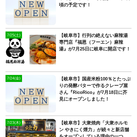
頃の予定です！
【岐阜市】行列の絶えない麻辣湯
7/25(土)
専門店『福恩（フーエン）麻辣
湯』が7月25日に岐阜に開店です！
【岐阜市】国産米粉100％とたっぷ
7/24(金)
りの発酵バターで作るクレープ屋
さん『RicoRico』が7月18日に芥
見にオープンしました！
【岐阜市】大衆焼肉「大衆ホルモ
7/23(木)
ン やきにく煙力」が続々と新店舗
をオープンしている理由の一つ