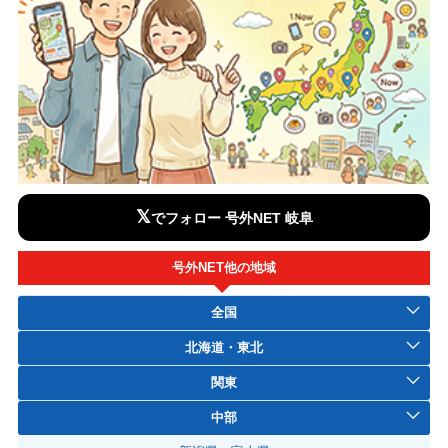
𝕏
でフォロー 号外NET 岐阜
号外NET他の地域
全国
北海道・東北
関東
中部