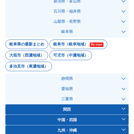
新潟県・富山県
石川県・福井県
山梨県・長野県
岐阜県
岐阜県の最新まとめ
岐阜市（岐阜地域）
Re-start
大垣市（西濃地域）
可児市（中濃地域）
多治見市（東濃地域）
静岡県
愛知県
三重県
関西
中国・四国
九州・沖縄