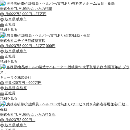
実務者研修/介護職員・ヘルパー/賞与あり/有料老人ホーム/日勤・夜勤
株式会社TUMUGIなないろの詩鶉
月給22万3,000円～27万円
岐阜県 岐阜市
正社員
詳細を見る
無資格/介護職員・ヘルパー/賞与あり/企業/日勤・夜勤
株式会社ニチイ学館岐阜支店
月給23万5,000円～24万7,000円
岐阜県 岐阜市
正社員
詳細を見る
各務原/食品ボトルの製造オペレーター 機械操作 大手取引多数 創業百年超 プラ
ス...
キョーラク株式会社
年収420万円～600万円
岐阜県 各務原
正社員
詳細を見る
実務者研修/介護職員・ヘルパー/賞与あり/サービス付き高齢者専用住宅/日勤・
夜勤
株式会社TUMUGIなないろの詩又丸
月給23万3,000円～
岐阜県 岐阜市