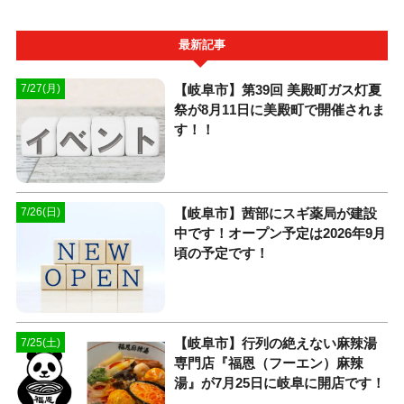
最新記事
【岐阜市】第39回 美殿町ガス灯夏
7/27(月)
祭が8月11日に美殿町で開催されま
す！！
【岐阜市】茜部にスギ薬局が建設
7/26(日)
中です！オープン予定は2026年9月
頃の予定です！
【岐阜市】行列の絶えない麻辣湯
7/25(土)
専門店『福恩（フーエン）麻辣
湯』が7月25日に岐阜に開店です！