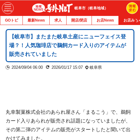
岐阜市（岐阜地域）
GOトピ
最新News
求人
開店/閉店
お店News
お店みち
【岐阜市】またまた岐阜土産にニューフェイス登
場？！人気珈琲店で鵜飼カード入りのアイテムが
販売されていました
2024/09/04 06:00
2026/01/17 15:07
岐阜県
丸幸製菓株式会社のあられ屋さん「まるこう」で、鵜飼
カード入りあられが販売され話題になっていましたが、
その第二弾のアイテムの販売がスタートしたと聞いて出
かけてみました。