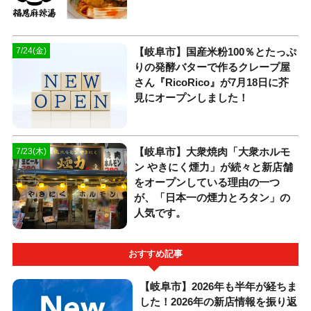
【岐阜市】国産米粉100％とたっぷ
7/24(金)
りの発酵バターで作るクレープ屋
さん『RicoRico』が7月18日に芥
見にオープンしました！
【岐阜市】大衆焼肉「大衆ホルモ
7/23(木)
ン やきにく煙力」が続々と新店舗
をオープンしている理由の一つ
が、「日本一の煙力とろタン」の
人気です。
おすすめ記事
【岐阜市】2026年も半年が経ちま
した！2026年の新店情報を振り返