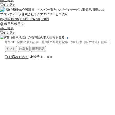
正社員
詳細を見る
初任者研修/介護職員・ヘルパー/賞与あり/デイサービス事業所/日勤のみ
フロンティーク株式会社ラクアデイサービス岐阜
月給19万5,120円～26万8,320円
岐阜県 岐阜市
正社員
詳細を見る
岐阜市（岐阜地域）の高時給の求人情報を見る
号外NET全国の最新記事一覧
>
岐阜県最新記事一覧
>
岐阜（岐阜地域）記事一覧
>
ギフト
岐阜市
限定商品
お店みちゃお
鈴子.ｂｌｕｅ