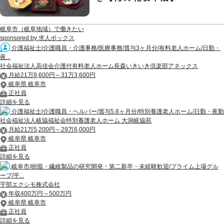
岐阜市（岐阜地域）で働きたい
sponsored by 求人ボックス
介護福祉士/介護職員・介護事務/医療事務/賞与3ヶ月分/有料老人ホーム/日勤・
夜...
社会福祉法人高佳会介護付有料老人ホーム長森いきいき倶楽部アネックス
月給21万9,600円～31万3,600円
岐阜県 岐阜市
正社員
詳細を見る
介護福祉士/介護職員・ヘルパー/賞与5.8ヶ月分/特別養護老人ホーム/日勤・夜勤
社会福祉法人岐協福祉会特別養護老人ホーム 大洞岐協苑
月給21万5,200円～29万6,000円
岐阜県 岐阜市
正社員
詳細を見る
岐阜市/樹脂・繊維製品の研究開発・第二新卒・未経験歓迎/プライム上場グル
ープ/平...
宇部エクシモ株式会社
年収400万円～500万円
岐阜県 岐阜市
正社員
詳細を見る