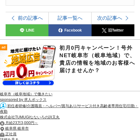
前の記事へ
記事一覧へ
次の記事へ
LINE
Facebook
旧Twitter
初月0円キャンペーン！号外
ad
NET岐阜市（岐阜地域）で、
貴店の情報を地域のお客様へ
届けませんか？
岐阜市（岐阜地域）で働きたい
sponsored by 求人ボックス
初任者研修/介護職員・ヘルパー/賞与あり/サービス付き高齢者専用住宅/日勤・
夜勤
株式会社TUMUGIなないろの詩又丸
月給23万3,000円～
岐阜県 岐阜市
正社員
詳細を見る