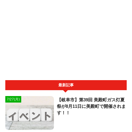
最新記事
【岐阜市】第39回 美殿町ガス灯夏
7/27(月)
祭が8月11日に美殿町で開催されま
す！！