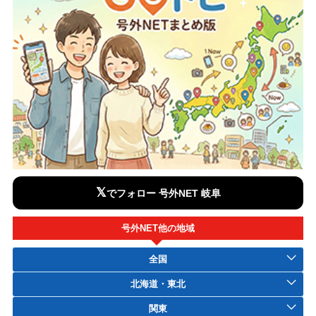
𝕏
でフォロー 号外NET 岐阜
号外NET他の地域
全国
北海道・東北
関東