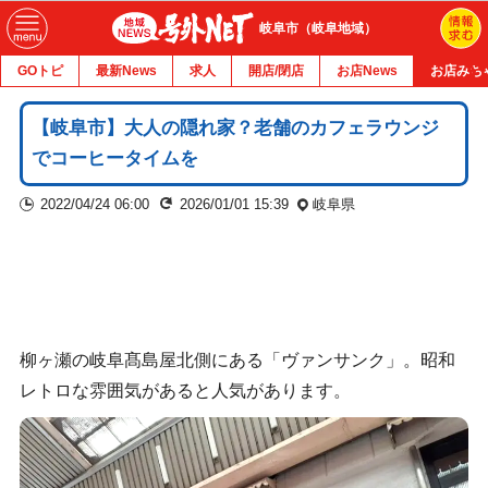
岐阜市（岐阜地域）
GOトピ
最新News
求人
開店/閉店
お店News
お店みち
【岐阜市】大人の隠れ家？老舗のカフェラウンジ
でコーヒータイムを
2022/04/24 06:00
2026/01/01 15:39
岐阜県
柳ヶ瀬の岐阜髙島屋北側にある「ヴァンサンク」。昭和
レトロな雰囲気があると人気があります。