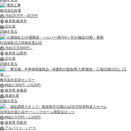
電気工事
株式会社鈴電
月給25万円～50万円
岐阜県 岐阜市
正社員
詳細を見る
介護福祉士/介護職員・ヘルパー/賞与4ヶ月分/施設/日勤・夜勤
社会福祉法人同朋会美山荘
月給21万450円～
岐阜県 山県市
正社員
詳細を見る
「寮完備」半導体関連商品・研磨剤の製造/即入寮/製造・工場/日勤/日払い/工
場・...
株式会社京栄センター
時給1,300円～1,625円
岐阜県 各務原
派遣社員
詳細を見る
「福祉調理スタッフ」無資格可/日勤のみ/住宅型有料老人ホーム
合同会社道心会/ナーシングホーム喫茶去ほっつ
時給1,070円～1,200円
岐阜県 羽島市
アルバイト・パート