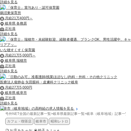
詳細を見る
「保育士」賞与あり・認可保育園
鵜沼東保育所
月給21万400円～
岐阜県 各務原
正社員
詳細を見る
「保育士」瑞穂市・未経験歓迎、経験者優遇、ブランクOK、男性活躍中、キャ
リアアッ...
いな穂すくすく保育園
月給21万5,000円～
岐阜県 瑞穂市
正社員
詳細を見る
「日勤のみ可」准看護師/残業ほぼなし/内科・外科・その他クリニック
医療法人俊静会 矢田眼科・皮膚科クリニック岐阜
月給27万5,000円
岐阜県 岐阜市
正社員
詳細を見る
岐阜市（岐阜地域）の高時給の求人情報を見る
号外NET全国の最新記事一覧
>
岐阜県最新記事一覧
>
岐阜（岐阜地域）記事一覧
>
カフェ・喫茶店
岐阜市
昭和レトロ
お店みちゃお
鈴子.ｂｌｕｅ