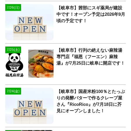
【岐阜市】茜部にスギ薬局が建設
7/26(日)
中です！オープン予定は2026年9月
頃の予定です！
【岐阜市】行列の絶えない麻辣湯
7/25(土)
専門店『福恩（フーエン）麻辣
湯』が7月25日に岐阜に開店です！
【岐阜市】国産米粉100％とたっぷ
7/24(金)
りの発酵バターで作るクレープ屋
さん『RicoRico』が7月18日に芥
見にオープンしました！