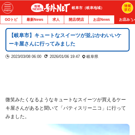
岐阜市（岐阜地域）
GOトピ
最新News
求人
開店/閉店
お店News
お店みち
【岐阜市】キュートなスイーツが並ぶかわいいケ
ーキ屋さんに行ってみました
2023/03/08 06:00
2026/01/06 19:47
岐阜県
微笑みたくなるようなキュートなスイーツが買えるケー
キ屋さんがあると聞いて「パティスリーニコ」に行って
みました。