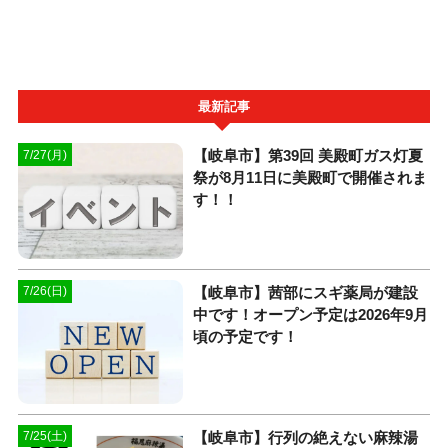
最新記事
【岐阜市】第39回 美殿町ガス灯夏
7/27(月)
祭が8月11日に美殿町で開催されま
す！！
【岐阜市】茜部にスギ薬局が建設
7/26(日)
中です！オープン予定は2026年9月
頃の予定です！
【岐阜市】行列の絶えない麻辣湯
7/25(土)