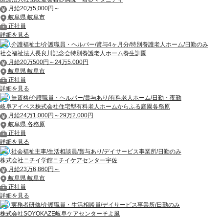
月給20万5,000円～
岐阜県 岐阜市
正社員
詳細を見る
介護福祉士/介護職員・ヘルパー/賞与4ヶ月分/特別養護老人ホーム/日勤のみ
社会福祉法人長良川記念会特別養護老人ホーム養生訓園
月給20万500円～24万5,000円
岐阜県 岐阜市
正社員
詳細を見る
無資格/介護職員・ヘルパー/賞与あり/有料老人ホーム/日勤・夜勤
岐阜アイベス株式会社住宅型有料老人ホームからふる庭園各務原
月給24万1,000円～29万2,000円
岐阜県 各務原
正社員
詳細を見る
社会福祉主事/生活相談員/賞与あり/デイサービス事業所/日勤のみ
株式会社ニチイ学館ニチイケアセンター宇佐
月給23万6,860円～
岐阜県 岐阜市
正社員
詳細を見る
実務者研修/介護職員・生活相談員/デイサービス事業所/日勤のみ
株式会社SOYOKAZE岐阜ケアセンターそよ風