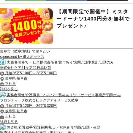
【期間限定で開催中】ミスタ
ad
ードーナツ1400円分を無料で
プレゼント♪
岐阜市（岐阜地域）で働きたい
sponsored by 求人ボックス
実務者研修/サービス提供責任者/賞与あり/訪問介護事業所/日勤のみ
株式会社ケア21ケア21岐阜駅前
月給26万5,100円～28万5,100円
岐阜県 岐阜市
正社員
詳細を見る
実務者研修/介護職員・ヘルパー/賞与あり/デイサービス事業所/日勤のみ
フロンティーク株式会社ラクアデイサービス岐阜
月給19万5,120円～26万8,320円
岐阜県 岐阜市
正社員
詳細を見る
無資格/看護助手/看護補助者/日・祝休み可/病院/日勤・夜勤
医療法人社団友愛会岩砂病院・岩砂マタニティ