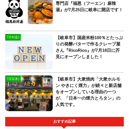
専門店『福恩（フーエン）麻辣
湯』が7月25日に岐阜に開店です！
【岐阜市】国産米粉100％とたっぷ
7/24(金)
りの発酵バターで作るクレープ屋
さん『RicoRico』が7月18日に芥
見にオープンしました！
【岐阜市】大衆焼肉「大衆ホルモ
7/23(木)
ン やきにく煙力」が続々と新店舗
をオープンしている理由の一つ
が、「日本一の煙力とろタン」の
人気です。
おすすめ記事