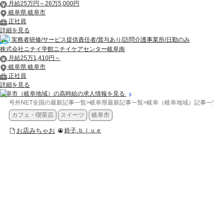
月給25万円～26万5,000円
岐阜県 岐阜市
正社員
詳細を見る
実務者研修/サービス提供責任者/賞与あり/訪問介護事業所/日勤のみ
株式会社ニチイ学館ニチイケアセンター岐阜南
月給25万1,410円～
岐阜県 岐阜市
正社員
詳細を見る
岐阜市（岐阜地域）の高時給の求人情報を見る
号外NET全国の最新記事一覧
>
岐阜県最新記事一覧
>
岐阜（岐阜地域）記事一覧
>
カフェ・喫茶店
スイーツ
岐阜市
お店みちゃお
鈴子.ｂｌｕｅ