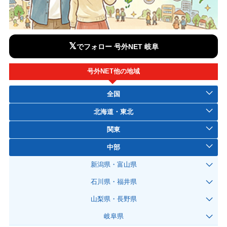
𝕏
でフォロー 号外NET 岐阜
号外NET他の地域
全国
北海道・東北
関東
中部
新潟県・富山県
石川県・福井県
山梨県・長野県
岐阜県