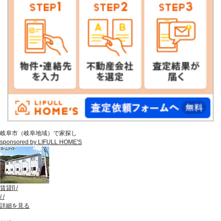
岐阜市（岐阜地域）で家探し
sponsored by LIFULL HOME'S
賃貸
[
]
/
/
/
詳細を見る