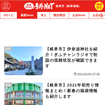
岐阜市（岐阜地域）
GOトピ
最新News
求人
開店/閉店
お店News
お店みち
【岐阜市】伊奈波神社を紹
まち
介！ぎふチャンラジオで初
詣の混雑状況が確認できま
す
2021/01/01 07:00
【岐阜市】2021年初売り情
まち
報まとめ！新春の福袋情報
も紹介します