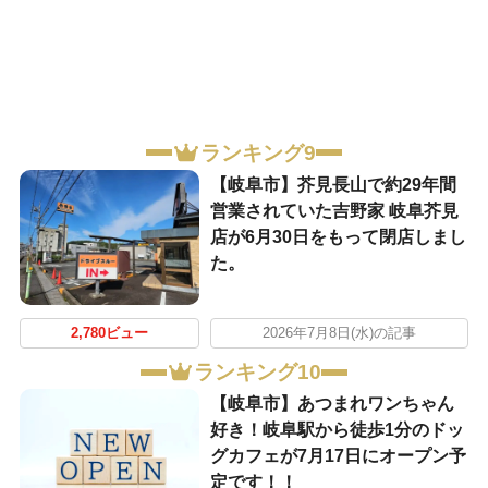
ランキング9
【岐阜市】芥見長山で約29年間
営業されていた吉野家 岐阜芥見
店が6月30日をもって閉店しまし
た。
2,780ビュー
2026年7月8日(水)の記事
ランキング10
【岐阜市】あつまれワンちゃん
好き！岐阜駅から徒歩1分のドッ
グカフェが7月17日にオープン予
定です！！