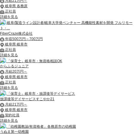
月給21万円～
岐阜県 各務原
正社員
詳細を見る
岐阜/製造ライン設計者/岐阜大学発ベンチャー 高機能性素材を開発 フルリモー
ト・...
FiberCraze株式会社
年収500万円～700万円
岐阜県 岐阜市
正社員
詳細を見る
「保育士」岐阜市・無資格相談OK
からふるジュニア
月給20万円～
岐阜県 岐阜市
正社員
詳細を見る
「保育士」岐阜市・放課後等デイサービス
放課後等デイサービスすこやか21
月給21万円～
岐阜県 岐阜市
契約社員
詳細を見る
「幼稚園教諭/有資格者」各務原市の幼稚園
うぬま第一幼稚園