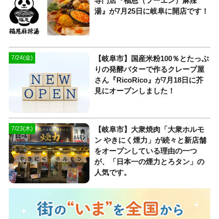
専門店『福恩（フーエン）麻辣
湯』が7月25日に岐阜に開店です！
【岐阜市】国産米粉100％とたっぷ
7/24(金)
りの発酵バターで作るクレープ屋
さん『RicoRico』が7月18日に芥
見にオープンしました！
【岐阜市】大衆焼肉「大衆ホルモ
7/23(木)
ン やきにく煙力」が続々と新店舗
をオープンしている理由の一つ
が、「日本一の煙力とろタン」の
人気です。