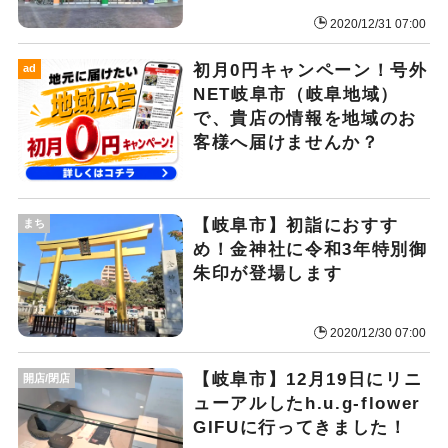
2020/12/31 07:00
初月0円キャンペーン！号外
ad
NET岐阜市（岐阜地域）
で、貴店の情報を地域のお
客様へ届けませんか？
【岐阜市】初詣におすす
まち
め！金神社に令和3年特別御
朱印が登場します
2020/12/30 07:00
【岐阜市】12月19日にリニ
開店/閉店
ューアルしたh.u.g-flower
GIFUに行ってきました！