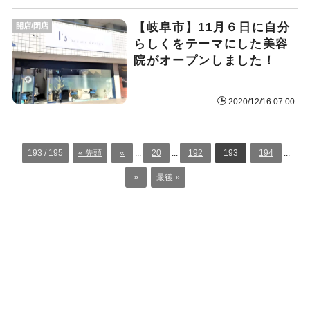
【岐阜市】11月６日に自分
開店/閉店
らしくをテーマにした美容
院がオープンしました！
2020/12/16 07:00
193 / 195
« 先頭
«
...
20
...
192
193
194
...
»
最後 »