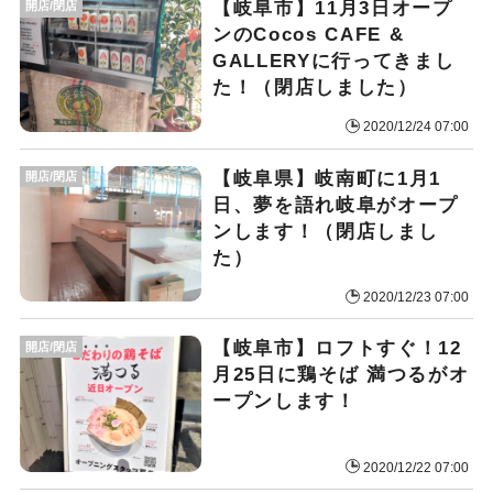
【岐阜市】11月3日オープ
開店/閉店
ンのCocos CAFE &
GALLERYに行ってきまし
た！（閉店しました）
2020/12/24 07:00
【岐阜県】岐南町に1月1
開店/閉店
日、夢を語れ岐阜がオープ
ンします！（閉店しまし
た）
2020/12/23 07:00
【岐阜市】ロフトすぐ！12
開店/閉店
月25日に鶏そば 満つるがオ
ープンします！
2020/12/22 07:00