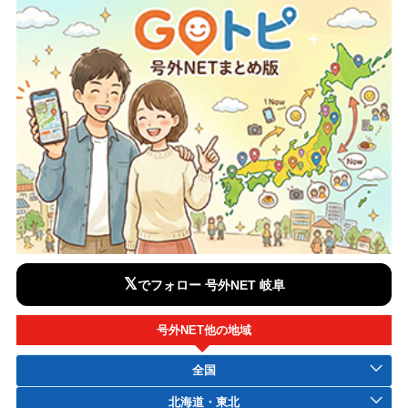
𝕏
でフォロー 号外NET 岐阜
号外NET他の地域
全国
北海道・東北