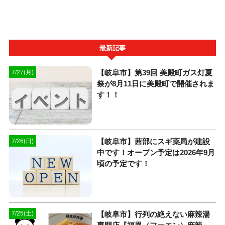
最新記事
【岐阜市】第39回 美殿町ガス灯夏
7/27(月)
祭が8月11日に美殿町で開催されま
す！！
【岐阜市】茜部にスギ薬局が建設
7/26(日)
中です！オープン予定は2026年9月
頃の予定です！
【岐阜市】行列の絶えない麻辣湯
7/25(土)