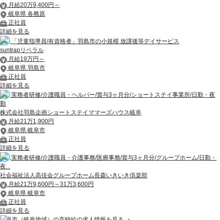
月給20万9,400円～
岐阜県 各務原
正社員
詳細を見る
「児童指導員/有資格者」羽島市の小規模 放課後等デイサービス
suntrapリベラル
月給19万円～
岐阜県 羽島市
正社員
詳細を見る
実務者研修/介護職員・ヘルパー/賞与3ヶ月分/ショートステイ事業所/日勤・夜
勤
株式会社羽島企画ショートステイママーズハウス岐阜
月給21万1,900円
岐阜県 岐阜市
正社員
詳細を見る
実務者研修/介護職員・介護事務/医療事務/賞与3ヶ月分/グループホーム/日勤・
夜...
社会福祉法人高佳会グループホーム長森いきいき倶楽部
月給21万9,600円～31万3,600円
岐阜県 岐阜市
正社員
詳細を見る
岐阜市（岐阜地域）の高時給の求人情報を見る