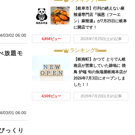
【岐阜市】行列の絶えない麻
辣湯専門店『福恩（フーエ
ン）麻辣湯』が7月25日に岐阜
に開店です！
4/03/02 06:00
4,858ビュー
2026年7月25日(土)の記事
ランキング8
べ放題モ
【岐南町】かつて とりでん岐
南店が営業していた跡地に 焼
鳥 炉端 旬の魚瑞屋岐南本店が
2026年7月3日にオープンしま
した！！
4,509ビュー
2026年7月20日(月)の記事
4/03/01 06:00
びっくり