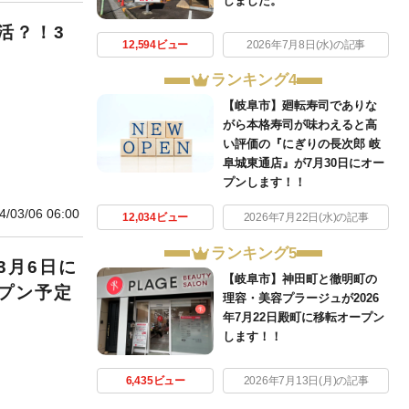
しました。
活？！3
12,594ビュー
2026年7月8日(水)の記事
ランキング4
【岐阜市】廻転寿司でありな
がら本格寿司が味わえると高
い評価の『にぎりの長次郎 岐
阜城東通店』が7月30日にオー
プンします！！
4/03/06 06:00
12,034ビュー
2026年7月22日(水)の記事
ランキング5
3月6日に
【岐阜市】神田町と徹明町の
プン予定
理容・美容プラージュが2026
年7月22日殿町に移転オープン
します！！
6,435ビュー
2026年7月13日(月)の記事