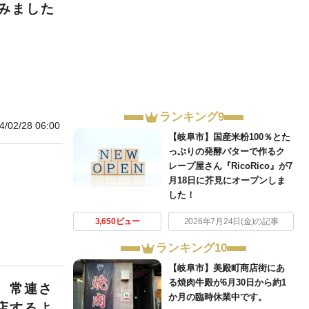
みました
ランキング9
4/02/28 06:00
【岐阜市】国産米粉100％とた
っぷりの発酵バターで作るク
レープ屋さん『RicoRico』が7
月18日に芥見にオープンしま
した！
3,650ビュー
2026年7月24日(金)の記事
ランキング10
【岐阜市】美殿町商店街にあ
る焼肉牛殿が6月30日から約1
。常連さ
か月の臨時休業中です。
店するよ