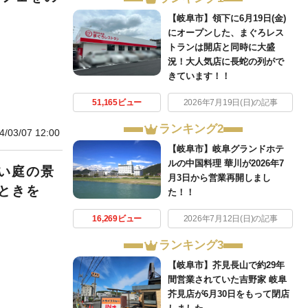
【岐阜市】領下に6月19日(金)
にオープンした、まぐろレス
トランは開店と同時に大盛
況！大人気店に長蛇の列がで
きています！！
51,165ビュー
2026年7月19日(日)の記事
ランキング2
4/03/07 12:00
【岐阜市】岐阜グランドホテ
ルの中国料理 華川が2026年7
い庭の景
月3日から営業再開しまし
ときを
た！！
16,269ビュー
2026年7月12日(日)の記事
ランキング3
【岐阜市】芥見長山で約29年
間営業されていた吉野家 岐阜
芥見店が6月30日をもって閉店