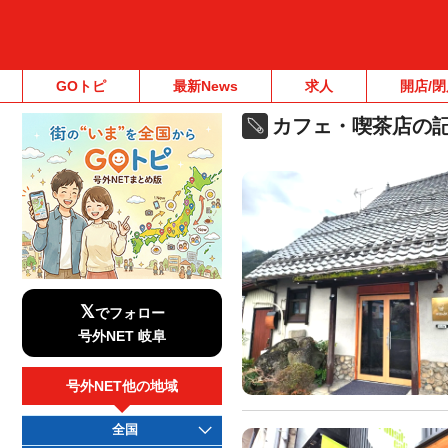
GOトピ
最新News
求人
開店/閉
カフェ・喫茶店の
𝕏
でフォロー
号外NET 岐阜
号外NET他の地域
全国