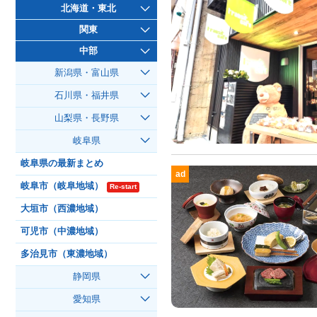
北海道・東北
関東
中部
新潟県・富山県
石川県・福井県
山梨県・長野県
岐阜県
岐阜県の最新まとめ
ad
岐阜市（岐阜地域）
Re-start
大垣市（西濃地域）
可児市（中濃地域）
多治見市（東濃地域）
静岡県
愛知県